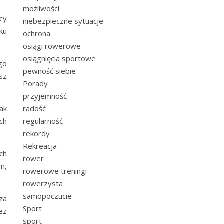
możliwości
cy
niebezpieczne sytuacje
ku
ochrona
osiągi rowerowe
osiągnięcia sportowe
go
pewność siebie
sz
Porady
przyjemność
ak
radość
ch
regularność
rekordy
Rekreacja
ch
rower
m,
rowerowe treningi
rowerzysta
samopoczucie
ża
Sport
ez
sport