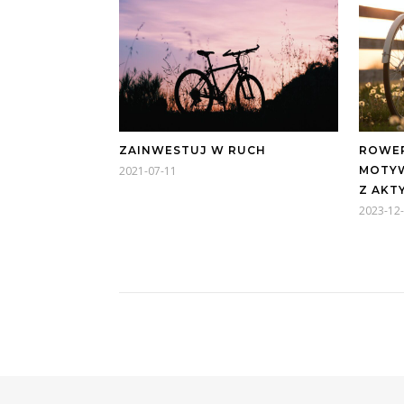
ZAINWESTUJ W RUCH
ROWER
2021-07-11
MOTYW
Z AKT
2023-12