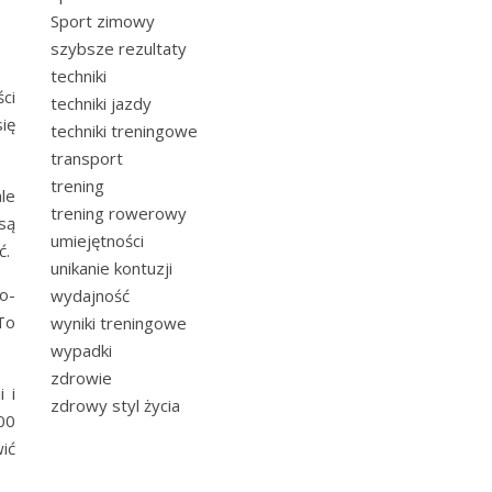
Sport zimowy
szybsze rezultaty
techniki
ci
techniki jazdy
ię
techniki treningowe
transport
trening
le
trening rowerowy
są
umiejętności
ć.
unikanie kontuzji
o-
wydajność
To
wyniki treningowe
wypadki
zdrowie
 i
zdrowy styl życia
00
ić