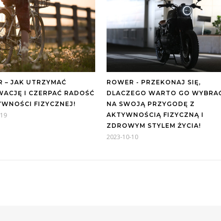
 – JAK UTRZYMAĆ
ROWER - PRZEKONAJ SIĘ,
ACJĘ I CZERPAĆ RADOŚĆ
DLACZEGO WARTO GO WYBRA
YWNOŚCI FIZYCZNEJ!
NA SWOJĄ PRZYGODĘ Z
-19
AKTYWNOŚCIĄ FIZYCZNĄ I
ZDROWYM STYLEM ŻYCIA!
2023-10-10