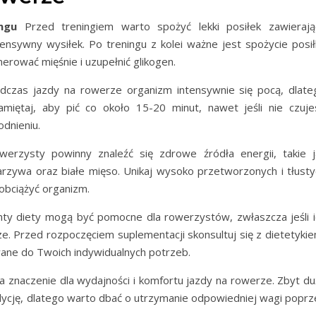
ngu
Przed treningiem warto spożyć lekki posiłek zawierają
ensywny wysiłek. Po treningu z kolei ważne jest spożycie posił
rować mięśnie i uzupełnić glikogen.
czas jazdy na rowerze organizm intensywnie się pocą, dlate
iętaj, aby pić co około 15-20 minut, nawet jeśli nie czuje
dnieniu.
erzysty powinny znaleźć się zdrowe źródła energii, takie j
rzywa oraz białe mięso. Unikaj wysoko przetworzonych i tłusty
obciążyć organizm.
y diety mogą być pomocne dla rowerzystów, zwłaszcza jeśli i
ze. Przed rozpoczęciem suplementacji skonsultuj się z dietetykie
ne do Twoich indywidualnych potrzeb.
znaczenie dla wydajności i komfortu jazdy na rowerze. Zbyt du
ycję, dlatego warto dbać o utrzymanie odpowiedniej wagi poprz