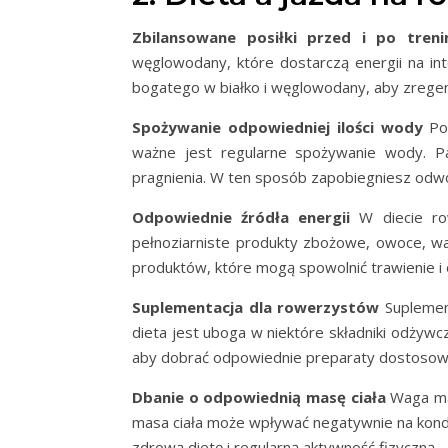
Zbilansowane posiłki przed i po treni
węglowodany, które dostarczą energii na int
bogatego w białko i węglowodany, aby zregene
Spożywanie odpowiedniej ilości wody
Pod
ważne jest regularne spożywanie wody. Pam
pragnienia. W ten sposób zapobiegniesz odwo
Odpowiednie źródła energii
W diecie row
pełnoziarniste produkty zbożowe, owoce, wa
produktów, które mogą spowolnić trawienie i 
Suplementacja dla rowerzystów
Suplement
dieta jest uboga w niektóre składniki odżywc
aby dobrać odpowiednie preparaty dostosowa
Dbanie o odpowiednią masę ciała
Waga ma 
masa ciała może wpływać negatywnie na kond
zdrową dietę i regularną aktywność fizyczną.