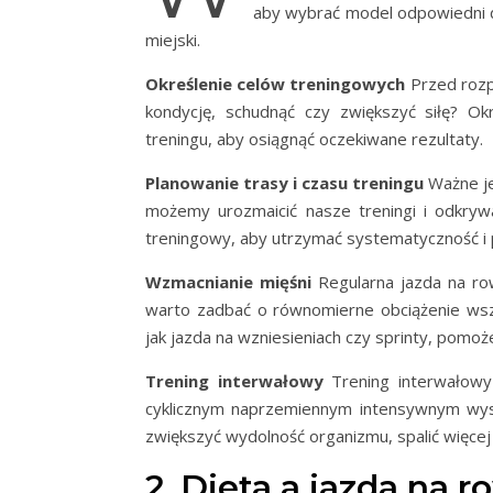
aby wybrać model odpowiedni do
miejski.
Określenie celów treningowych
Przed rozp
kondycję, schudnąć czy zwiększyć siłę? O
treningu, aby osiągnąć oczekiwane rezultaty.
Planowanie trasy i czasu treningu
Ważne je
możemy urozmaicić nasze treningi i odkryw
treningowy, aby utrzymać systematyczność i 
Wzmacnianie mięśni
Regularna jazda na row
warto zadbać o równomierne obciążenie wszys
jak jazda na wzniesieniach czy sprinty, pomoż
Trening interwałowy
Trening interwałowy
cyklicznym naprzemiennym intensywnym wysi
zwiększyć wydolność organizmu, spalić więcej 
2. Dieta a jazda na 