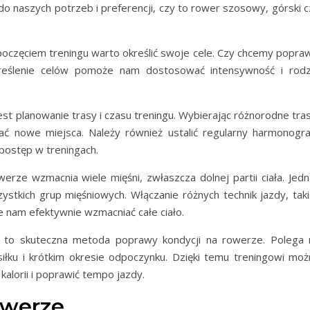
 naszych potrzeb i preferencji, czy to rower szosowy, górski c
oczęciem treningu warto określić swoje cele. Czy chcemy popraw
kreślenie celów pomoże nam dostosować intensywność i rodz
st planowanie trasy i czasu treningu. Wybierając różnorodne tras
ać nowe miejsca. Należy również ustalić regularny harmonogr
postęp w treningach.
erze wzmacnia wiele mięśni, zwłaszcza dolnej partii ciała. Jedn
tkich grup mięśniowych. Włączanie różnych technik jazdy, taki
e nam efektywnie wzmacniać całe ciało.
 to skuteczna metoda poprawy kondycji na rowerze. Polega 
łku i krótkim okresie odpoczynku. Dzięki temu treningowi moż
kalorii i poprawić tempo jazdy.
rowerze