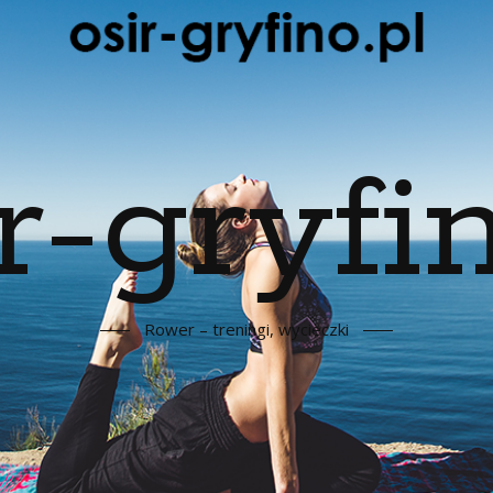
r-gryfin
Rower – treningi, wycieczki