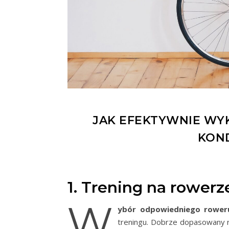
JAK EFEKTYWNIE W
KOND
1. Trening na rowerz
W
ybór odpowiedniego rower
treningu. Dobrze dopasowany r