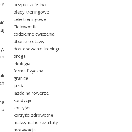
zy
bezpieczeństwo
błędy treningowe
cele treningowe
ić
Ciekawostki
aj
codzienne ćwiczenia
dbanie o stawy
dostosowanie treningu
y,
droga
am
ekologia
forma fizyczna
ak
granice
ch
jazda
jazda na rowerze
kondycja
na
korzyści
na
korzyści zdrowotne
maksymalne rezultaty
motywacja