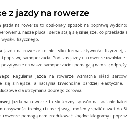
ce z jazdy na rowerze
 jazda na rowerze to doskonały sposób na poprawę wydolnoś
rowemu, nasze płuca i serce stają się silniejsze, co przekłada s
 wysiłku fizycznego.
a
Jazda na rowerze to nie tylko forma aktywności fizycznej, a
u i poprawę samopoczucia. Podczas jazdy na rowerze uwalniane 
ą pozytywnie na nasze samopoczucie i pomagają nam się odpręży
wego
Regularna jazda na rowerze wzmacnia układ sercow
 się silniejsze, a naczynia krwionośne bardziej elastyczne. 
t kluczowe dla utrzymania dobrego zdrowia.
zowej
Jazda na rowerze to skuteczny sposób na spalanie kalorii
 intensywności treningu i naszej wagi, możemy spalić nawet do 5
gi na rowerze pomogą nam zredukować zbędne kilogramy i popraw