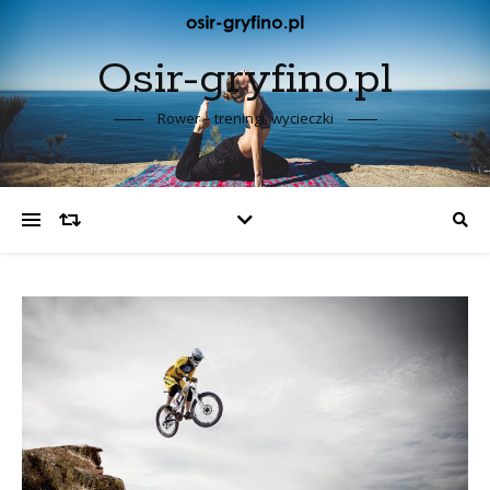
Osir-gryfino.pl
Rower – treningi, wycieczki