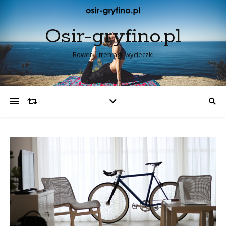
Osir-gryfino.pl
Rower – treningi, wycieczki