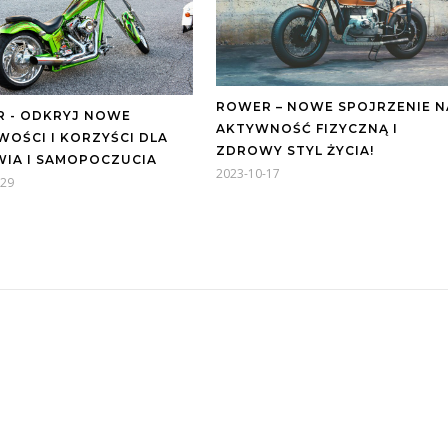
ROWER – NOWE SPOJRZENIE N
 - ODKRYJ NOWE
AKTYWNOŚĆ FIZYCZNĄ I
WOŚCI I KORZYŚCI DLA
ZDROWY STYL ŻYCIA!
IA I SAMOPOCZUCIA
2023-10-17
-29