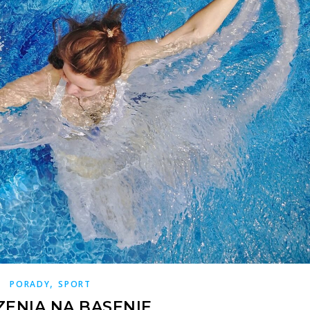
,
PORADY
SPORT
ENIA NA BASENIE