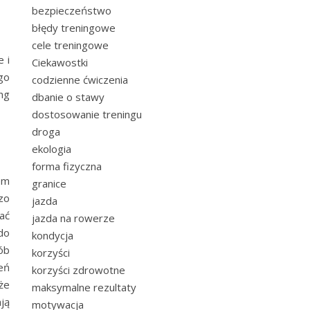
bezpieczeństwo
błędy treningowe
cele treningowe
 i
Ciekawostki
go
codzienne ćwiczenia
ng
dbanie o stawy
dostosowanie treningu
droga
ekologia
forma fizyczna
em
granice
zo
jazda
ać
jazda na rowerze
do
kondycja
ób
korzyści
eń
korzyści zdrowotne
że
maksymalne rezultaty
ją
motywacja