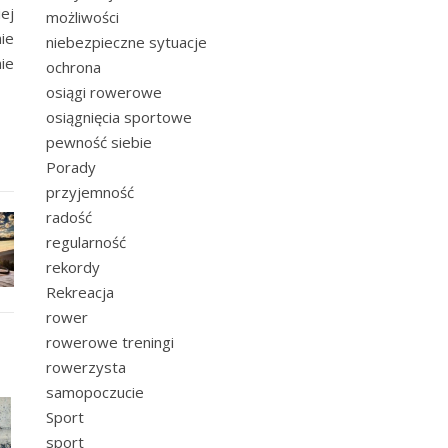
ej
możliwości
ie
niebezpieczne sytuacje
ie
ochrona
osiągi rowerowe
osiągnięcia sportowe
pewność siebie
Porady
przyjemność
radość
regularność
rekordy
Rekreacja
rower
rowerowe treningi
rowerzysta
samopoczucie
Sport
sport