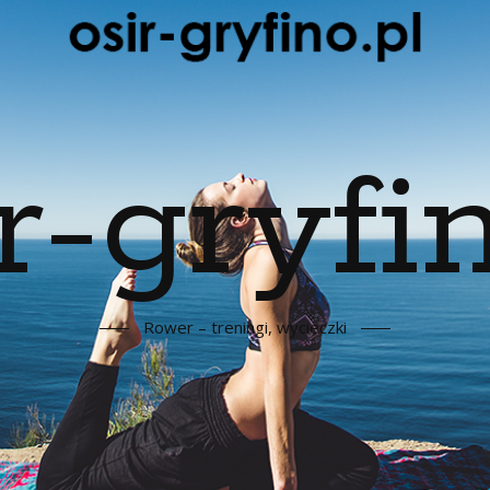
r-gryfin
Rower – treningi, wycieczki