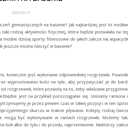
2020-03-15
czeń gimnastycznych na basenie? Jak najbardziej jest to możliwe
a taki rodzaj aktywności fizycznej, która będzie pozwalała na te
modne dzisiaj sporty fitnessowe do jakich zalicza się aquacycli
jak jeszcze można ćwiczyć w basenie?
e, konieczne jest wykonanie odpowiedniej rozgrzewki. Powod
oraz wyprostowania kości na tyle, aby przyzwyczaić je do bard
 od rozgrzewek, które pozwolą na to, żeby właściwie przygotow
iezbędne jest na przykład porozciąganie się. Unosimy ramiona 
ytrzymujemy je przez pewien czas w takiej pozycji i w ten spos
eprzyjemnego skurczu w trakcie pływania. Kolejny rodzaj ćwicz
akże mogą być wykonywane w ramach rozgrzewki. Możemy tak
 bok albo do tyłu i do przodu, naprzemiennie. Niektórzy zaleca