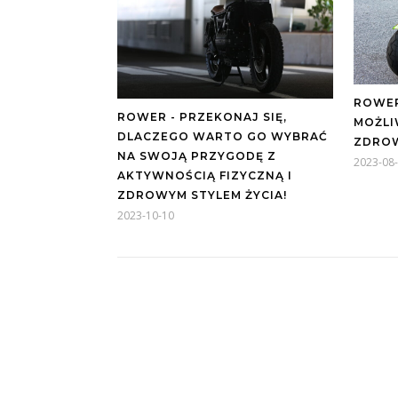
ROWER
ROWER - PRZEKONAJ SIĘ,
MOŻLI
DLACZEGO WARTO GO WYBRAĆ
ZDROW
NA SWOJĄ PRZYGODĘ Z
2023-08
AKTYWNOŚCIĄ FIZYCZNĄ I
ZDROWYM STYLEM ŻYCIA!
2023-10-10