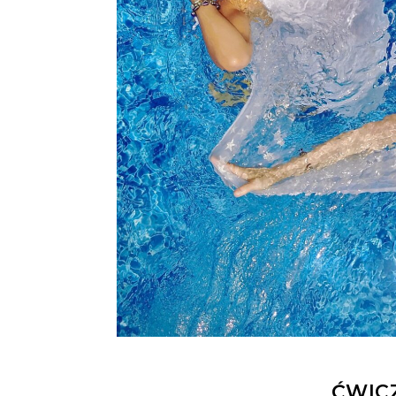
ĆWICZ